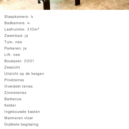
Slaapkamers
4
Badkamers
4
Leefruimte
210m²
Zwembad
ja
Tuin
nee
Parkeren
ja
Lift
nee
Bouwjaar
2001
Zeezicht
Uitzicht op de bergen
Privéterras
Overdekt terras
Zonneterras
Barbecue
Kelder
Ingebouwde kasten
Marmeren vloer
Dubbele beglazing