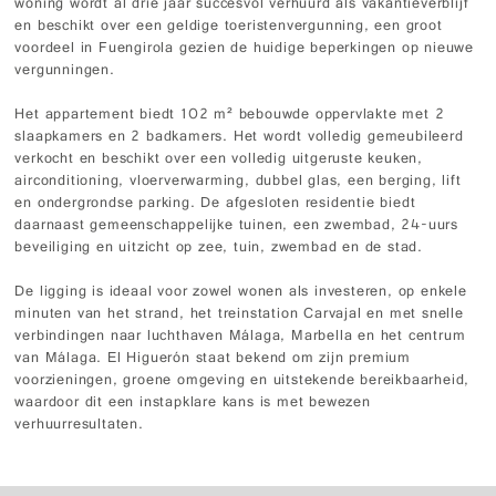
woning wordt al drie jaar succesvol verhuurd als vakantieverblijf
en beschikt over een geldige toeristenvergunning, een groot
voordeel in Fuengirola gezien de huidige beperkingen op nieuwe
vergunningen.
Het appartement biedt 102 m² bebouwde oppervlakte met 2
slaapkamers en 2 badkamers. Het wordt volledig gemeubileerd
verkocht en beschikt over een volledig uitgeruste keuken,
airconditioning, vloerverwarming, dubbel glas, een berging, lift
en ondergrondse parking. De afgesloten residentie biedt
daarnaast gemeenschappelijke tuinen, een zwembad, 24-uurs
beveiliging en uitzicht op zee, tuin, zwembad en de stad.
De ligging is ideaal voor zowel wonen als investeren, op enkele
minuten van het strand, het treinstation Carvajal en met snelle
verbindingen naar luchthaven Málaga, Marbella en het centrum
van Málaga. El Higuerón staat bekend om zijn premium
voorzieningen, groene omgeving en uitstekende bereikbaarheid,
waardoor dit een instapklare kans is met bewezen
verhuurresultaten.