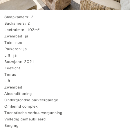
Slaapkamers
2
Badkamers
2
Leefruimte
102m²
Zwembad
ja
Tuin
nee
Parkeren
ja
Lift
ja
Bouwjaar
2021
Zeezicht
Terras
Lift
Zwembad
Airconditioning
Ondergrondse parkeergarage
Omheind complex
Toeristische verhuurvergunning
Volledig gemeubileerd
Berging