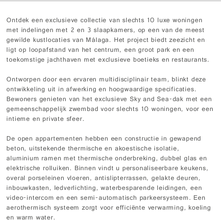
Ontdek een exclusieve collectie van slechts 10 luxe woningen
met indelingen met 2 en 3 slaapkamers, op een van de meest
gewilde kustlocaties van Málaga. Het project biedt zeezicht en
ligt op loopafstand van het centrum, een groot park en een
toekomstige jachthaven met exclusieve boetieks en restaurants.
Ontworpen door een ervaren multidisciplinair team, blinkt deze
ontwikkeling uit in afwerking en hoogwaardige specificaties.
Bewoners genieten van het exclusieve Sky and Sea-dak met een
gemeenschappelijk zwembad voor slechts 10 woningen, voor een
intieme en private sfeer.
De open appartementen hebben een constructie in gewapend
beton, uitstekende thermische en akoestische isolatie,
aluminium ramen met thermische onderbreking, dubbel glas en
elektrische rolluiken. Binnen vindt u personaliseerbare keukens,
overal porseleinen vloeren, antislipterrassen, gelakte deuren,
inbouwkasten, ledverlichting, waterbesparende leidingen, een
video-intercom en een semi-automatisch parkeersysteem. Een
aerothermisch systeem zorgt voor efficiënte verwarming, koeling
en warm water.