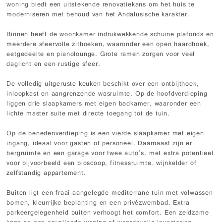
woning biedt een uitstekende renovatiekans om het huis te
moderniseren met behoud van het Andalusische karakter.
Binnen heeft de woonkamer indrukwekkende schuine plafonds en
meerdere sfeervolle zithoeken, waaronder een open haardhoek,
eetgedeelte en pianolounge. Grote ramen zorgen voor veel
daglicht en een rustige sfeer.
De volledig uitgeruste keuken beschikt over een ontbijthoek,
inloopkast en aangrenzende wasruimte. Op de hoofdverdieping
liggen drie slaapkamers met eigen badkamer, waaronder een
lichte master suite met directe toegang tot de tuin.
Op de benedenverdieping is een vierde slaapkamer met eigen
ingang, ideaal voor gasten of personeel. Daarnaast zijn er
bergruimte en een garage voor twee auto’s, met extra potentieel
voor bijvoorbeeld een bioscoop, fitnessruimte, wijnkelder of
zelfstandig appartement.
Buiten ligt een fraai aangelegde mediterrane tuin met volwassen
bomen, kleurrijke beplanting en een privézwembad. Extra
parkeergelegenheid buiten verhoogt het comfort. Een zeldzame