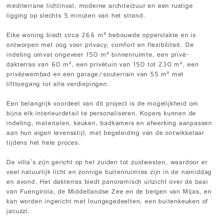
mediterrane lichtinval, moderne architectuur en een rustige
ligging op slechts 5 minuten van het strand.
Elke woning biedt circa 266 m² bebouwde oppervlakte en is
ontworpen met oog voor privacy, comfort en flexibiliteit. De
indeling omvat ongeveer 150 m² binnenruimte, een privé-
dakterras van 60 m², een privétuin van 150 tot 230 m², een
privézwembad en een garage/souterrain van 55 m² met
lifttoegang tot alle verdiepingen.
Een belangrijk voordeel van dit project is de mogelijkheid om
bijna elk interieurdetail te personaliseren. Kopers kunnen de
indeling, materialen, keuken, badkamers en afwerking aanpassen
aan hun eigen levensstijl, met begeleiding van de ontwikkelaar
tijdens het hele proces.
De villa’s zijn gericht op het zuiden tot zuidwesten, waardoor er
veel natuurlijk licht en zonnige buitenruimtes zijn in de namiddag
en avond. Het dakterras biedt panoramisch uitzicht over de baai
van Fuengirola, de Middellandse Zee en de bergen van Mijas, en
kan worden ingericht met loungegedeelten, een buitenkeuken of
jacuzzi.