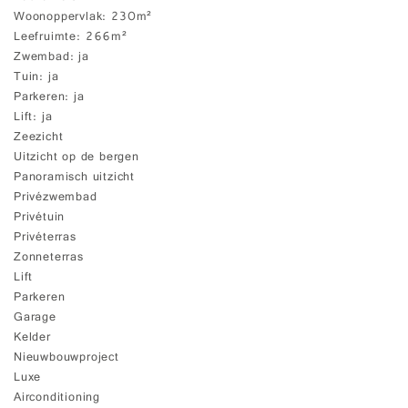
Woonoppervlak
230m²
Leefruimte
266m²
Zwembad
ja
Tuin
ja
Parkeren
ja
Lift
ja
Zeezicht
Uitzicht op de bergen
Panoramisch uitzicht
Privézwembad
Privétuin
Privéterras
Zonneterras
Lift
Parkeren
Garage
Kelder
Nieuwbouwproject
Luxe
Airconditioning