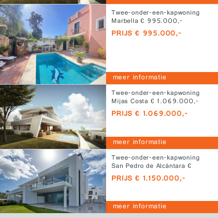
Twee-onder-een-kapwoning
Marbella € 995.000,-
PRIJS € 995.000,-
meer informatie
Twee-onder-een-kapwoning
Mijas Costa € 1.069.000,-
PRIJS € 1.069.000,-
meer informatie
Twee-onder-een-kapwoning
San Pedro de Alcántara €
1.150.000,-
PRIJS € 1.150.000,-
meer informatie