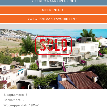
TERUG NAAR OVERZICHT
MEER INFO
VOEG TOE AAN FAVORIETEN
Slaapkamers
3
Badkamers
2
Woonoppervlak
180m²