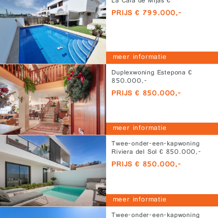
La Cala de Mijas €
799.000,-
PRIJS € 799.000,-
meer informatie
Duplexwoning Estepona €
850.000,-
PRIJS € 850.000,-
meer informatie
Twee-onder-een-kapwoning
Riviera del Sol € 850.000,-
PRIJS € 850.000,-
meer informatie
Twee-onder-een-kapwoning