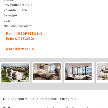
Privéparkeerplaats
Vakantiehuizen
Belegging
Luxe
Nieuwbouwproject
Ref.nr: RSOR5380840
Prijs: € 795.000,-
Meer informatie ›››
Drie boutique villa’s in Torreblanca, Fuengirola.