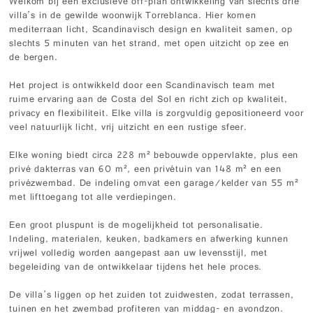
Welkom bij een exclusieve off-plan ontwikkeling van slechts drie
villa’s in de gewilde woonwijk Torreblanca. Hier komen
mediterraan licht, Scandinavisch design en kwaliteit samen, op
slechts 5 minuten van het strand, met open uitzicht op zee en
de bergen.
Het project is ontwikkeld door een Scandinavisch team met
ruime ervaring aan de Costa del Sol en richt zich op kwaliteit,
privacy en flexibiliteit. Elke villa is zorgvuldig gepositioneerd voor
veel natuurlijk licht, vrij uitzicht en een rustige sfeer.
Elke woning biedt circa 228 m² bebouwde oppervlakte, plus een
privé dakterras van 60 m², een privétuin van 148 m² en een
privézwembad. De indeling omvat een garage/kelder van 55 m²
met lifttoegang tot alle verdiepingen.
Een groot pluspunt is de mogelijkheid tot personalisatie.
Indeling, materialen, keuken, badkamers en afwerking kunnen
vrijwel volledig worden aangepast aan uw levensstijl, met
begeleiding van de ontwikkelaar tijdens het hele proces.
De villa’s liggen op het zuiden tot zuidwesten, zodat terrassen,
tuinen en het zwembad profiteren van middag- en avondzon.