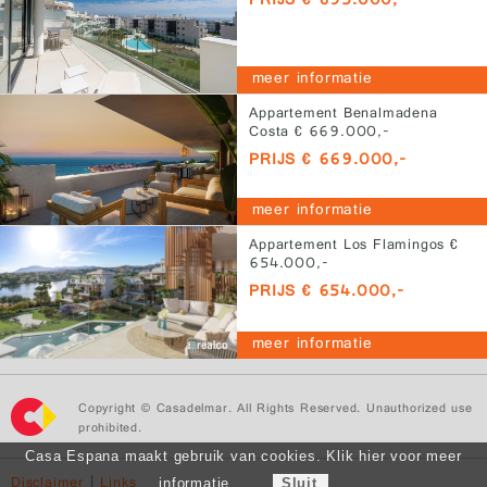
PRIJS € 695.000,-
meer informatie
Appartement Benalmadena
Costa € 669.000,-
PRIJS € 669.000,-
meer informatie
Appartement Los Flamingos €
654.000,-
PRIJS € 654.000,-
meer informatie
Copyright © Casadelmar. All Rights Reserved. Unauthorized use
prohibited.
Casa Espana maakt gebruik van cookies. Klik hier voor meer
Disclaimer
|
Links
informatie.
Sluit