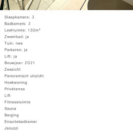
Slaapkamers
3
Badkamers
2
Leefruimte
130m²
Zwembad
ja
Tuin
nee
Parkeren
ja
Lift
ja
Bouwjaar
2021
Zeezicht
Panoramisch uitzicht
Hoekwoning
Privéterras
Lift
Fitnessruimte
Sauna
Berging
Ensuitebadkamer
Jacuzzi