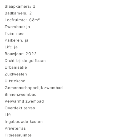
Slaapkamers
2
Badkamers
2
Leefruimte
68m²
Zwembad
ja
Tuin
nee
Parkeren
ja
Lift
ja
Bouwjaar
2022
Dicht bij de golfbaan
Urbanisatie
Zuidwesten
Uitstekend
Gemeenschappelijk zwembad
Binnenzwembad
Verwarmd zwembad
Overdekt terras
Lift
Ingebouwde kasten
Privéterras
Fitnessruimte