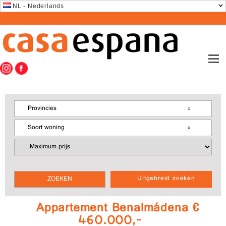
NL - Nederlands
Provincies
Soort woning
Uitgebreid zoeken
Appartement Benalmádena €
460.000,-