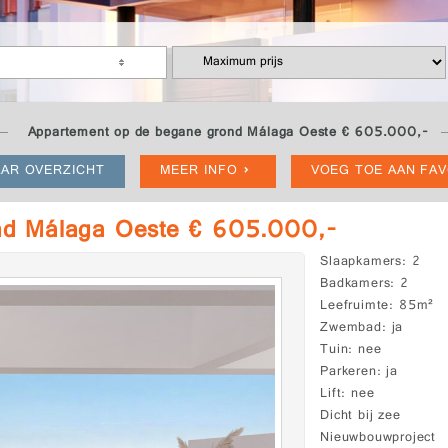
Appartement op de begane grond Málaga Oeste € 605.000,-
AR OVERZICHT
MEER INFO
VOEG TOE AAN FA
nd Málaga Oeste € 605.000,-
Slaapkamers
2
Badkamers
2
Leefruimte
85m²
Zwembad
ja
Tuin
nee
Parkeren
ja
Lift
nee
Dicht bij zee
Nieuwbouwproject