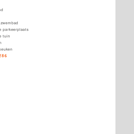
nd
k zwembad
 parkeerplaats
 tuin
m
 keuken
286