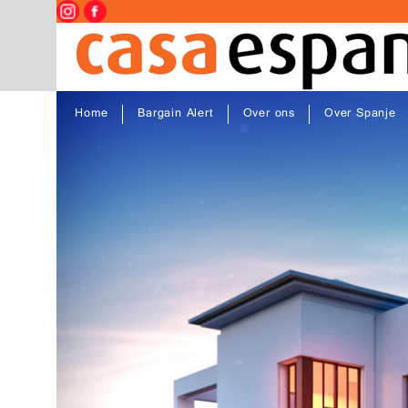
Home
Bargain Alert
Over ons
Over Spanje