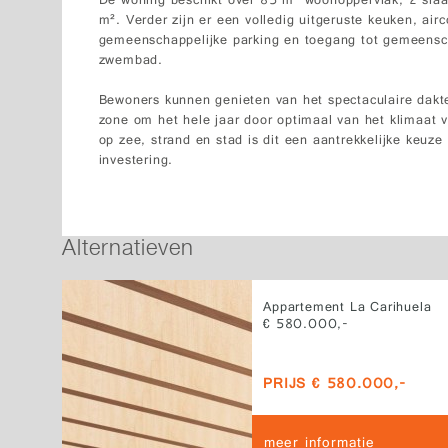
De woning beschikt over 85 m² woonoppervlak, 2 sla
m². Verder zijn er een volledig uitgeruste keuken, air
gemeenschappelijke parking en toegang tot gemeensc
zwembad.
Bewoners kunnen genieten van het spectaculaire dakt
zone om het hele jaar door optimaal van het klimaat va
op zee, strand en stad is dit een aantrekkelijke keuze a
investering.
Alternatieven
Appartement La Carihuela
€ 580.000,-
PRIJS € 580.000,-
meer informatie