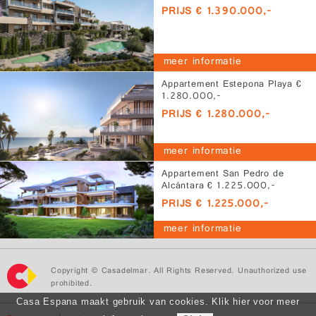
PRIJS € 1.390.000,-
meer informatie
Appartement Estepona Playa €
1.280.000,-
PRIJS € 1.280.000,-
meer informatie
Appartement San Pedro de
Alcántara € 1.225.000,-
PRIJS € 1.225.000,-
meer informatie
Copyright © Casadelmar. All Rights Reserved. Unauthorized use
prohibited.
Casa Espana maakt gebruik van cookies. Klik hier voor meer