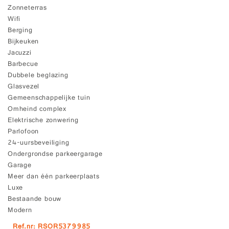
Zonneterras
Wifi
Berging
Bijkeuken
Jacuzzi
Barbecue
Dubbele beglazing
Glasvezel
Gemeenschappelijke tuin
Omheind complex
Elektrische zonwering
Parlofoon
24-uursbeveiliging
Ondergrondse parkeergarage
Garage
Meer dan één parkeerplaats
Luxe
Bestaande bouw
Modern
Ref.nr: RSOR5379985