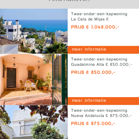
Twee-onder-een-kapwoning
La Cala de Mijas €
1.048.000,-
PRIJS € 1.048.000,-
meer informatie
Twee-onder-een-kapwoning
Guadalmina Alta € 850.000,-
PRIJS € 850.000,-
meer informatie
Twee-onder-een-kapwoning
Nueva Andalucía € 875.000,-
PRIJS € 875.000,-