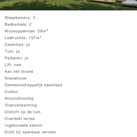
Slaapkamers
3
Badkamers
2
Woonoppervlak
58m²
Leefruimte
157m²
Zwembad
ja
Tuin
ja
Parkeren
ja
Lift
nee
Aan het strand
Nieuwbouw
Gemeenschappelijk zwembad
Zuiden
Airconditioning
Vloerverwarming
Uitzicht op de tuin
Overdekt terras
Ingebouwde kasten
Dicht bij openbaar vervoer