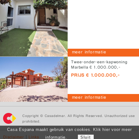
meer informatie
Twee-onder-een-kapwoning
Marbella € 1.000.000,-
PRIJS € 1.000.000,-
meer informatie
Copyright © Casadelmar. All Rights Reserved. Unauthorized use
prohibited.
Casa Espana maakt gebruik van cookies. Klik hier voor meer
Disclaimer
|
Links
informatie.
Sluit