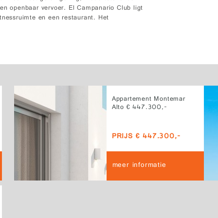
 en openbaar vervoer. El Campanario Club ligt
itnessruimte en een restaurant. Het
Appartement Montemar
Alto € 447.300,-
PRIJS € 447.300,-
meer informatie