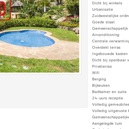
Dicht bij winkels
Urbanisatie
Zuidwestelijke oriën
Goede staat
Gemeenschappelij
Airconditioning
Centrale verwarmin
Overdekt terras
Ingebouwde kasten
Dicht bij openbaar 
Privéterras
Wifi
Berging
Bijkeuken
Badkamer en suite
24-uurs receptie
Volledig gemeubile
Volledig uitgeruste
Gemeenschappelijke
Aangelegde tuin