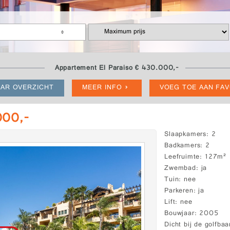
Appartement El Paraiso € 430.000,-
AR OVERZICHT
MEER INFO
VOEG TOE AAN FA
000,-
Slaapkamers
2
Badkamers
2
Leefruimte
127m²
Zwembad
ja
Tuin
nee
Parkeren
ja
Lift
nee
Bouwjaar
2005
Dicht bij de golfbaa