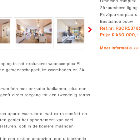
Omheind complex
24-uursbeveiliging
Privéparkeerplaats
Bestaande bouw
Ref.nr: RSOR5378
Prijs: € 430.000,-
Meer informatie ›››
eping in het exclusieve wooncomplex El
drie gemeenschappelijke zwembaden en 24-
arvan één met en-suite badkamer, plus een
eft direct toegang tot een tweedelig terras,
 een aparte wasruimte, wat extra comfort en
esten geniet het appartement van veel
eraturen, ook in de koelere maanden.
kt in een rustige omgeving, met uitstekende