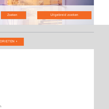
Uitgebreid zoeken
VORIETEN
n