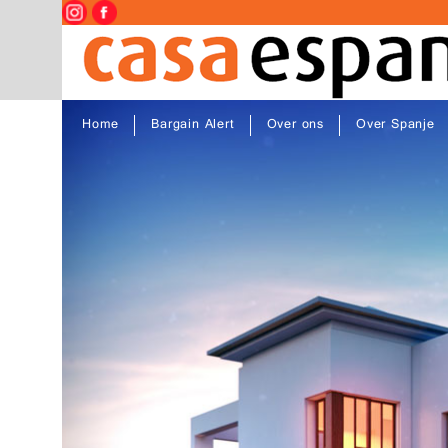
Home
Bargain Alert
Over ons
Over Spanje