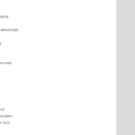
tatie
k zwembad
g
vervoer
erd
 keuken
 tuin