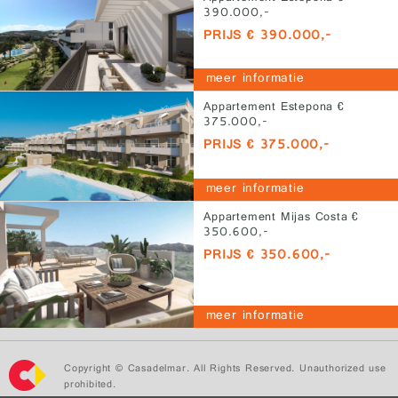
390.000,-
PRIJS € 390.000,-
meer informatie
Appartement Estepona €
375.000,-
PRIJS € 375.000,-
meer informatie
Appartement Mijas Costa €
350.600,-
PRIJS € 350.600,-
meer informatie
Copyright © Casadelmar. All Rights Reserved. Unauthorized use
prohibited.