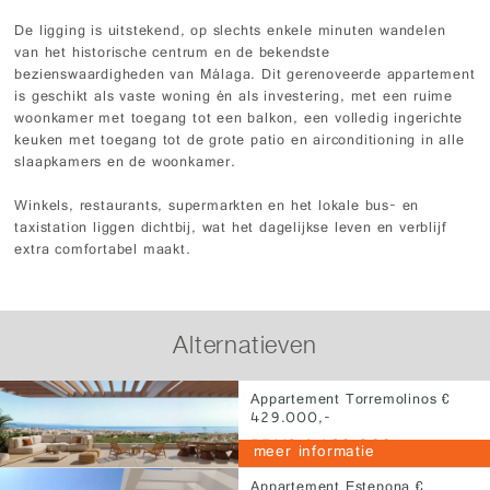
De ligging is uitstekend, op slechts enkele minuten wandelen
van het historische centrum en de bekendste
bezienswaardigheden van Málaga. Dit gerenoveerde appartement
is geschikt als vaste woning én als investering, met een ruime
woonkamer met toegang tot een balkon, een volledig ingerichte
keuken met toegang tot de grote patio en airconditioning in alle
slaapkamers en de woonkamer.
Winkels, restaurants, supermarkten en het lokale bus- en
taxistation liggen dichtbij, wat het dagelijkse leven en verblijf
extra comfortabel maakt.
Alternatieven
Appartement Torremolinos €
429.000,-
PRIJS € 429.000,-
meer informatie
Appartement Estepona €