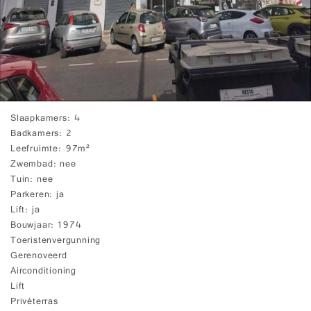
Slaapkamers
4
Badkamers
2
Leefruimte
97m²
Zwembad
nee
Tuin
nee
Parkeren
ja
Lift
ja
Bouwjaar
1974
Toeristenvergunning
Gerenoveerd
Airconditioning
Lift
Privéterras