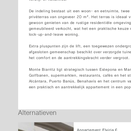
De indeling bestaat uit een woon- en eetruimte, twe
privéterras van ongeveer 20 m². Het terras is ideaal v
gewoon genieten van de rustige residentiële omgeving
gemeubileerd verkocht, wat het een praktische keuze m
lock-up-and-leave woning.
Extra pluspunten zijn de lift, een toegewezen onderg
afgesloten gemeenschap beschikt over verzorgde tui
het comfort en de aantrekkingskracht verder vergroot.
Monte Biarritz ligt strategisch tussen Estepona en Ma
Golfbanen, supermarkten, restaurants, cafés en het str
Alcántara, Puerto Banús, Benahavís en het centrum va
een praktisch en aantrekkelijk appartement in een po
Alternatieven
Appartement Elviria €