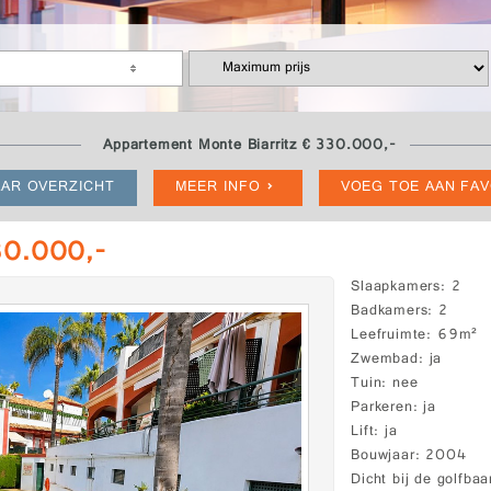
Appartement Monte Biarritz € 330.000,-
AR OVERZICHT
MEER INFO
VOEG TOE AAN FA
330.000,-
Slaapkamers
2
Badkamers
2
Leefruimte
69m²
Zwembad
ja
Tuin
nee
Parkeren
ja
Lift
ja
Bouwjaar
2004
Dicht bij de golfbaa