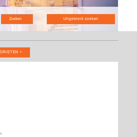
Uitgebreid zoeken
VORIETEN
n