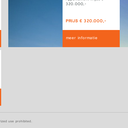
320.000,-
PRIJS € 320.000,-
meer informatie
ized use prohibited.