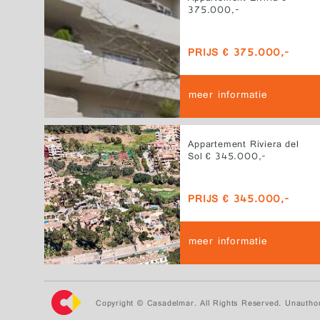
375.000,-
PRIJS € 375.000,-
meer informatie
Appartement Riviera del
Sol € 345.000,-
PRIJS € 345.000,-
meer informatie
Copyright © Casadelmar. All Rights Reserved. Unauthor