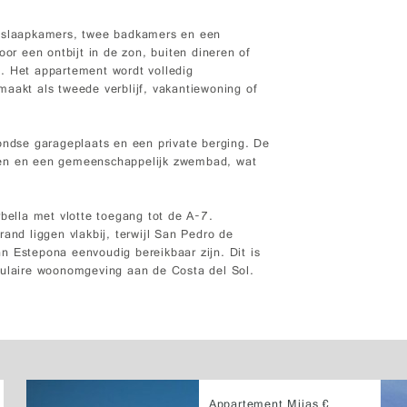
e slaapkamers, twee badkamers en een
oor een ontbijt in de zon, buiten dineren of
. Het appartement wordt volledig
aakt als tweede verblijf, vakantiewoning of
rondse garageplaats en een private berging. De
nen en een gemeenschappelijk zwembad, wat
rbella met vlotte toegang tot de A-7.
and liggen vlakbij, terwijl San Pedro de
n Estepona eenvoudig bereikbaar zijn. Dit is
pulaire woonomgeving aan de Costa del Sol.
Appartement Mijas €