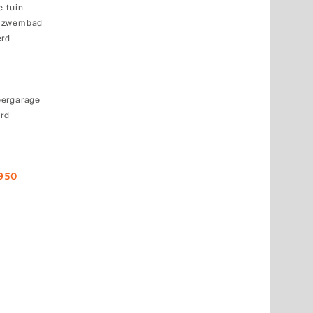
 tuin
k zwembad
erd
eergarage
erd
8950