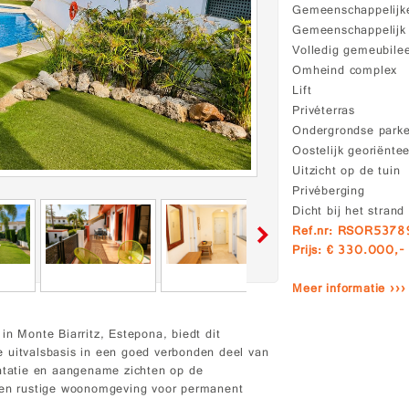
Gemeenschappelijke
Gemeenschappelij
Volledig gemeubile
Omheind complex
Lift
Privéterras
Ondergrondse park
Oostelijk georiënte
Uitzicht op de tuin
Privéberging
Dicht bij het strand
Ref.nr: RSOR537
Prijs: € 330.000,-
Meer informatie ›››
in Monte Biarritz, Estepona, biedt dit
 uitvalsbasis in een goed verbonden deel van
ëntatie en aangename zichten op de
e en rustige woonomgeving voor permanent