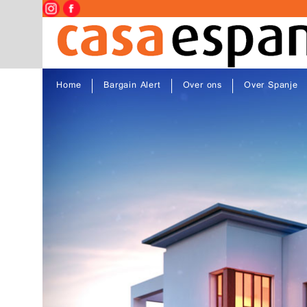
Home
Bargain Alert
Over ons
Over Spanje