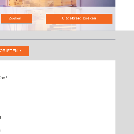
Uitgebreid zoeken
VORIETEN
2m²
t
t