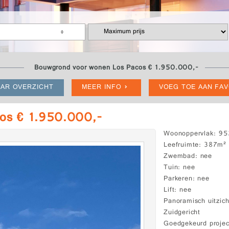
Bouwgrond voor wonen Los Pacos € 1.950.000,-
AR OVERZICHT
MEER INFO
VOEG TOE AAN FA
os € 1.950.000,-
Woonoppervlak
95
Leefruimte
387m²
Zwembad
nee
Tuin
nee
Parkeren
nee
Lift
nee
Panoramisch uitzich
Zuidgericht
Goedgekeurd projec