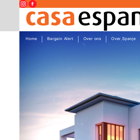
Home
Bargain Alert
Over ons
Over Spanje