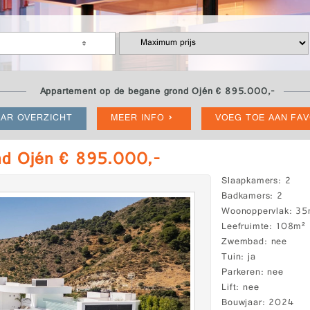
Appartement op de begane grond Ojén € 895.000,-
AR OVERZICHT
MEER INFO
VOEG TOE AAN FA
nd Ojén € 895.000,-
Slaapkamers
2
Badkamers
2
Woonoppervlak
35
Leefruimte
108m²
Zwembad
nee
Tuin
ja
Parkeren
nee
Lift
nee
Bouwjaar
2024