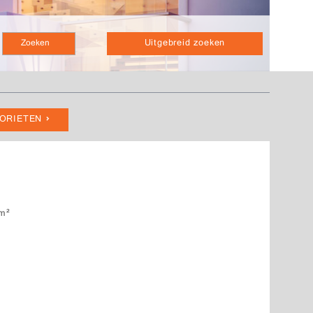
Uitgebreid zoeken
VORIETEN
m²