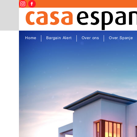
Home
Bargain Alert
Over ons
Over Spanje