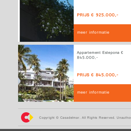
PRIJS € 925.000,-
meer informatie
Appartement Estepona €
845.000,-
PRIJS € 845.000,-
meer informatie
Copyright © Casadelmar. All Rights Reserved. Unauthor