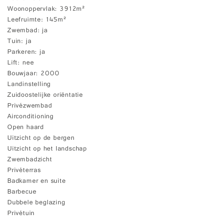
Woonoppervlak
3912m²
Leefruimte
145m²
Zwembad
ja
Tuin
ja
Parkeren
ja
Lift
nee
Bouwjaar
2000
Landinstelling
Zuidoostelijke oriëntatie
Privézwembad
Airconditioning
Open haard
Uitzicht op de bergen
Uitzicht op het landschap
Zwembadzicht
Privéterras
Badkamer en suite
Barbecue
Dubbele beglazing
Privétuin