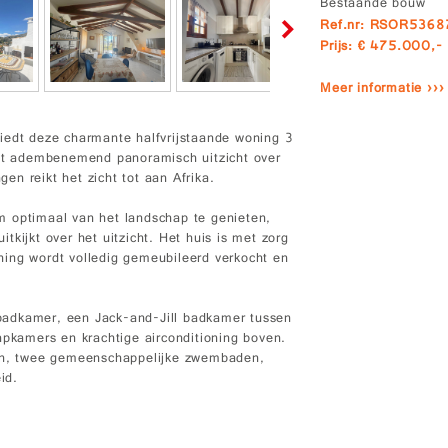
Bestaande bouw
Ref.nr: RSOR536
Prijs: € 475.000,-
Meer informatie ›››
iedt deze charmante halfvrijstaande woning 3
t adembenemend panoramisch uitzicht over
n reikt het zicht tot aan Afrika.
m optimaal van het landschap te genieten,
kijkt over het uitzicht. Het huis is met zorg
ing wordt volledig gemeubileerd verkocht en
badkamer, een Jack-and-Jill badkamer tussen
apkamers en krachtige airconditioning boven.
nen, twee gemeenschappelijke zwembaden,
id.