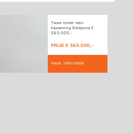
Twee-onder-een-
kapwoning Estepona €
565.000,-
PRIJS € 565.000,-
meer informatie