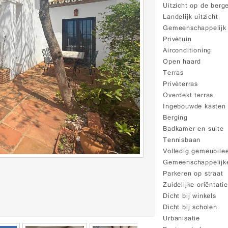
Uitzicht op de berg
Landelijk uitzicht
Gemeenschappelij
Privétuin
Airconditioning
Open haard
Terras
Privéterras
Overdekt terras
Ingebouwde kasten
Berging
Badkamer en suite
Tennisbaan
Volledig gemeubile
Gemeenschappelijke
Parkeren op straat
Zuidelijke oriëntati
Dicht bij winkels
Dicht bij scholen
Urbanisatie