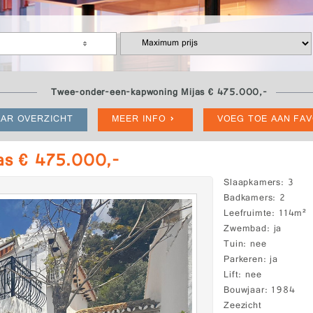
Twee-onder-een-kapwoning Mijas € 475.000,-
AR OVERZICHT
MEER INFO
VOEG TOE AAN FA
as € 475.000,-
Slaapkamers
3
Badkamers
2
Leefruimte
114m²
Zwembad
ja
Tuin
nee
Parkeren
ja
Lift
nee
Bouwjaar
1984
Zeezicht