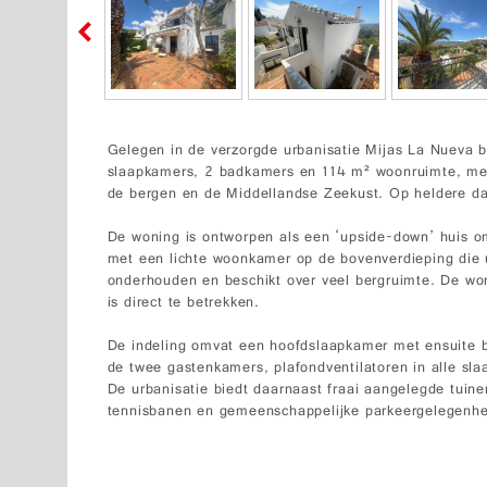
Gelegen in de verzorgde urbanisatie Mijas La Nueva b
slaapkamers, 2 badkamers en 114 m² woonruimte, me
de bergen en de Middellandse Zeekust. Op heldere dage
De woning is ontworpen als een ‘upside-down’ huis o
met een lichte woonkamer op de bovenverdieping die uit
onderhouden en beschikt over veel bergruimte. De won
is direct te betrekken.
De indeling omvat een hoofdslaapkamer met ensuite 
de twee gastenkamers, plafondventilatoren in alle sla
De urbanisatie biedt daarnaast fraai aangelegde tui
tennisbanen en gemeenschappelijke parkeergelegenhe