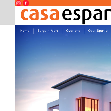
Home
Bargain Alert
Over ons
Over Spanje