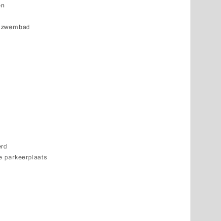
en
k zwembad
erd
 parkeerplaats
e