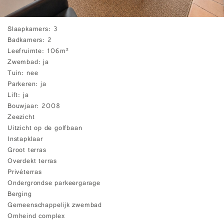
Slaapkamers
3
Badkamers
2
Leefruimte
106m²
Zwembad
ja
Tuin
nee
Parkeren
ja
Lift
ja
Bouwjaar
2008
Zeezicht
Uitzicht op de golfbaan
Instapklaar
Groot terras
Overdekt terras
Privéterras
Ondergrondse parkeergarage
Berging
Gemeenschappelijk zwembad
Omheind complex