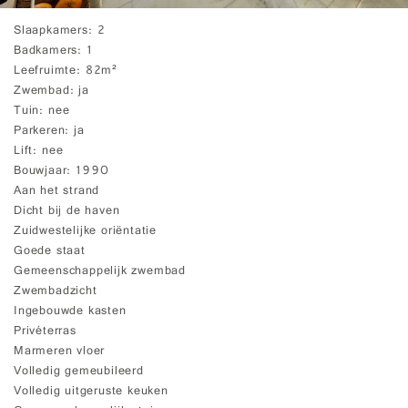
Slaapkamers
2
Badkamers
1
Leefruimte
82m²
Zwembad
ja
Tuin
nee
Parkeren
ja
Lift
nee
Bouwjaar
1990
Aan het strand
Dicht bij de haven
Zuidwestelijke oriëntatie
Goede staat
Gemeenschappelijk zwembad
Zwembadzicht
Ingebouwde kasten
Privéterras
Marmeren vloer
Volledig gemeubileerd
Volledig uitgeruste keuken