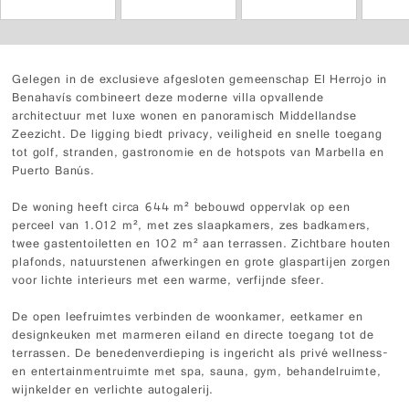
Gelegen in de exclusieve afgesloten gemeenschap El Herrojo in
Benahavís combineert deze moderne villa opvallende
architectuur met luxe wonen en panoramisch Middellandse
Zeezicht. De ligging biedt privacy, veiligheid en snelle toegang
tot golf, stranden, gastronomie en de hotspots van Marbella en
Puerto Banús.
De woning heeft circa 644 m² bebouwd oppervlak op een
perceel van 1.012 m², met zes slaapkamers, zes badkamers,
twee gastentoiletten en 102 m² aan terrassen. Zichtbare houten
plafonds, natuurstenen afwerkingen en grote glaspartijen zorgen
voor lichte interieurs met een warme, verfijnde sfeer.
De open leefruimtes verbinden de woonkamer, eetkamer en
designkeuken met marmeren eiland en directe toegang tot de
terrassen. De benedenverdieping is ingericht als privé wellness-
en entertainmentruimte met spa, sauna, gym, behandelruimte,
wijnkelder en verlichte autogalerij.