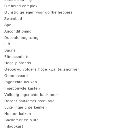
Luxe afwerking
Omheind complex
Gunstig gelegen voor golfliefhebbers
Zwembad
Spa
Airconditioning
Dubbele beglazing
Lift
Sauna
Fitnessruimte
Hoge plafonds
Gebouwd volgens hoge kwaliteitsnormen
Gerenoveerd
Ingerichte keuken
Ingebouwde kasten
Volledig ingerichte badkamer
Recent badkamerinstallatie
Luxe ingerichte keuken
Houten balken
Badkamer en suite
Inloopkast