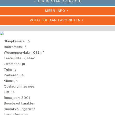
TERUG NAAR OVERZICHT
MEER INFO
VOEG TOE AAN FAVORIETEN
Slaapkamers
6
Badkamers
8
Woonoppervlak
1012m²
Leefruimte
644m²
Zwembad
ja
Tuin
ja
Parkeren
ja
Airco
ja
Opslagruimte
nee
Lift
ja
Bouwjaar
2001
Boordevol karakter
Smaakvol ingericht