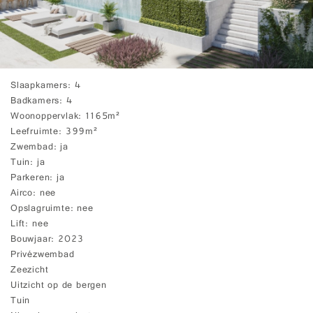
Slaapkamers
4
Badkamers
4
Woonoppervlak
1165m²
Leefruimte
399m²
Zwembad
ja
Tuin
ja
Parkeren
ja
Airco
nee
Opslagruimte
nee
Lift
nee
Bouwjaar
2023
Privézwembad
Zeezicht
Uitzicht op de bergen
Tuin