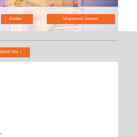
Uitgebreid zoeken
VORIETEN
n