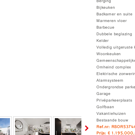
Berging
Bijkeuken
Badkamer en suite
Marmeren vloer
Barbecue
Dubbele beglazing
Kelder
Volledig uitgeruste
Woonkeuken
Gemeenschappelijke
Omheind complex
Elektrische zonweri
Alarmsysteem
Ondergrondse park
Garage
Privéparkeerplaats
Golfbaan
Vakantiehuizen
Bestaande bouw
Ref.nr: RSOR5374
Prijs: € 1.195.000,