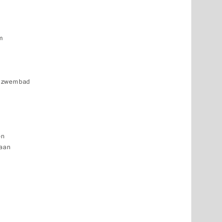
um
k zwembad
e
en
baan