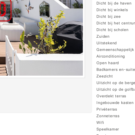
Dicht bij de haven
Dicht bij winkels
Dicht bij zee
Dicht bij het centr
Dicht bij scholen
Zuiden
Uitstekend
Gemeenschappelij
Airconditioning
Open haard
Badkamers en-suit
Zeezicht
Uitzicht op de berg
Uitzicht op de golf
Overdekt terras
Ingebouwde kasten
Privéterras
Zonneterras
Wifi
Speelkamer