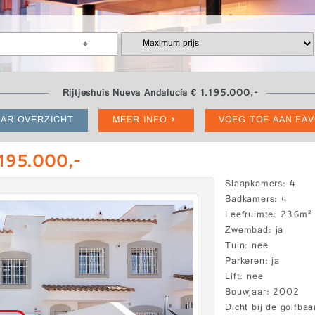
Rijtjeshuis Nueva Andalucía € 1.195.000,-
AR OVERZICHT
MEER INFO
VOEG TOE AAN FA
.195.000,-
Slaapkamers
4
Badkamers
4
Leefruimte
236m²
Zwembad
ja
Tuin
nee
Parkeren
ja
Lift
nee
Bouwjaar
2002
Dicht bij de golfbaa