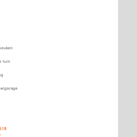
 keuken
 tuin
ng
eergarage
618
-