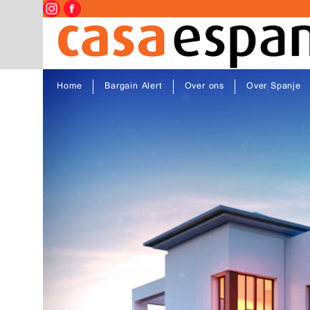
Home
Bargain Alert
Over ons
Over Spanje