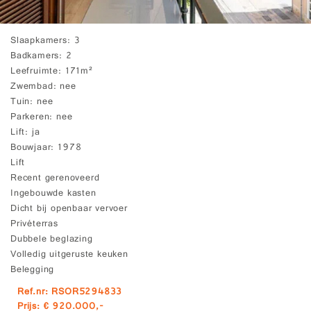
Slaapkamers
3
Badkamers
2
Leefruimte
171m²
Zwembad
nee
Tuin
nee
Parkeren
nee
Lift
ja
Bouwjaar
1978
Lift
Recent gerenoveerd
Ingebouwde kasten
Dicht bij openbaar vervoer
Privéterras
Dubbele beglazing
Volledig uitgeruste keuken
Belegging
Ref.nr: RSOR5294833
Prijs: € 920.000,-