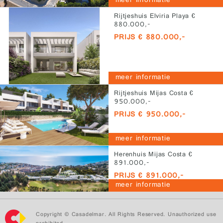
meer informatie
Rijtjeshuis Elviria Playa €
880.000,-
PRIJS € 880.000,-
meer informatie
Rijtjeshuis Mijas Costa €
950.000,-
PRIJS € 950.000,-
meer informatie
Herenhuis Mijas Costa €
891.000,-
PRIJS € 891.000,-
meer informatie
Copyright © Casadelmar. All Rights Reserved. Unauthorized use