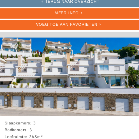
TERUG NAAR OVERZICHT
MEER INFO
VOEG TOE AAN FAVORIETEN
Slaapkamers
3
Badkamers
3
Leefruimte
248m²