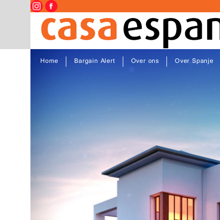
Home
Bargain Alert
Over ons
Over Spanje