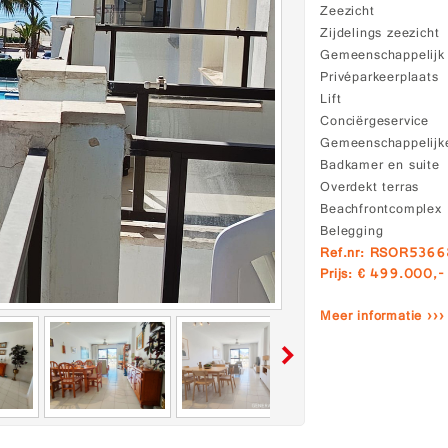
Zeezicht
Zijdelings zeezicht
Gemeenschappelij
Privéparkeerplaats
Lift
Conciërgeservice
Gemeenschappelijke
Badkamer en suite
Overdekt terras
Beachfrontcomplex
Belegging
Ref.nr: RSOR536
Prijs: € 499.000,-
Meer informatie ›››