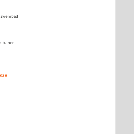
k zwembad
 tuinen
6836