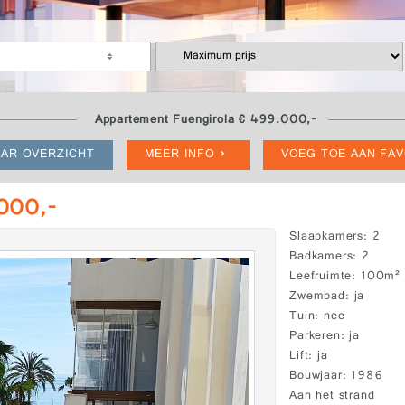
Appartement Fuengirola € 499.000,-
AR OVERZICHT
MEER INFO
VOEG TOE AAN FA
.000,-
Slaapkamers
2
Badkamers
2
Leefruimte
100m²
Zwembad
ja
Tuin
nee
Parkeren
ja
Lift
ja
Bouwjaar
1986
Aan het strand