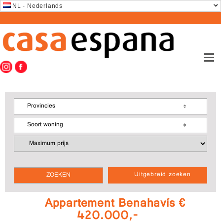
NL - Nederlands
Provincies
Soort woning
Uitgebreid zoeken
Appartement Benahavís €
420.000,-