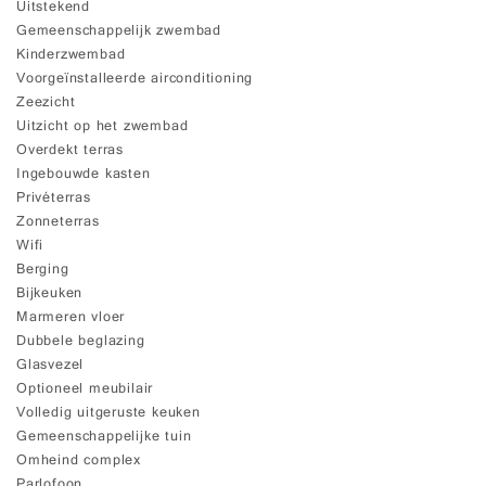
Uitstekend
Gemeenschappelijk zwembad
Kinderzwembad
Voorgeïnstalleerde airconditioning
Zeezicht
Uitzicht op het zwembad
Overdekt terras
Ingebouwde kasten
Privéterras
Zonneterras
Wifi
Berging
Bijkeuken
Marmeren vloer
Dubbele beglazing
Glasvezel
Optioneel meubilair
Volledig uitgeruste keuken
Gemeenschappelijke tuin
Omheind complex
Parlofoon