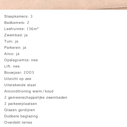
Slaapkamers
3
Badkamers
2
Leefruimte
136m²
Zwembad
ja
Tuin
ja
Parkeren
ja
Airco
ja
Opslagruimte
nee
Lift
nee
Bouwjaar
2003
Uitzicht op zee
Uitstekende staat
Airconditioning warm/koud
2 gemeenschappelijke zwembaden
2 parkeerplaatsen
Glazen gordijnen
Dubbele beglazing
Overdekt terras