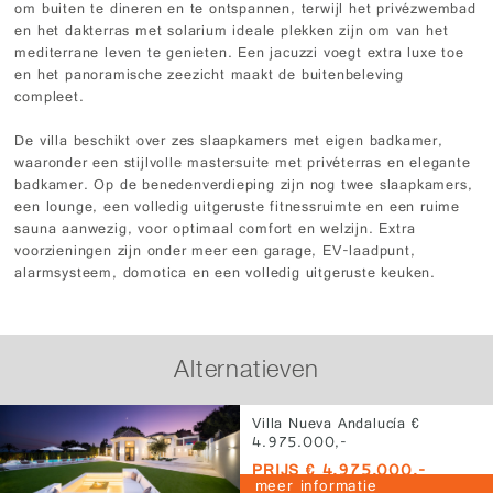
om buiten te dineren en te ontspannen, terwijl het privézwembad
en het dakterras met solarium ideale plekken zijn om van het
mediterrane leven te genieten. Een jacuzzi voegt extra luxe toe
en het panoramische zeezicht maakt de buitenbeleving
compleet.
De villa beschikt over zes slaapkamers met eigen badkamer,
waaronder een stijlvolle mastersuite met privéterras en elegante
badkamer. Op de benedenverdieping zijn nog twee slaapkamers,
een lounge, een volledig uitgeruste fitnessruimte en een ruime
sauna aanwezig, voor optimaal comfort en welzijn. Extra
voorzieningen zijn onder meer een garage, EV-laadpunt,
alarmsysteem, domotica en een volledig uitgeruste keuken.
Alternatieven
Villa Nueva Andalucía €
4.975.000,-
PRIJS € 4.975.000,-
meer informatie