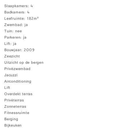
Slaapkamers
4
Badkamers
4
Leefruimte
182m²
Zwembad
ja
Tuin
nee
Parkeren
ja
Lift
ja
Bouwjaar
2009
Zeezicht
Uitzicht op de bergen
Privézwembad
Jacuzzi
Airconditioning
Lift
Overdekt terras
Privéterras
Zonneterras
Fitnessruimte
Berging
Bijkeuken