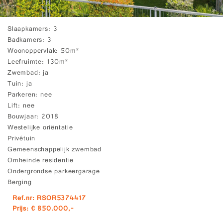
Slaapkamers
3
Badkamers
3
Woonoppervlak
50m²
Leefruimte
130m²
Zwembad
ja
Tuin
ja
Parkeren
nee
Lift
nee
Bouwjaar
2018
Westelijke oriëntatie
Privétuin
Gemeenschappelijk zwembad
Omheinde residentie
Ondergrondse parkeergarage
Berging
Ref.nr: RSOR5374417
Prijs: € 850.000,-