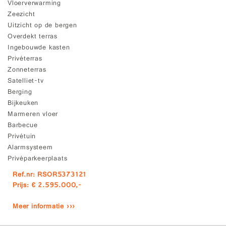
Vloerverwarming
Zeezicht
Uitzicht op de bergen
Overdekt terras
Ingebouwde kasten
Privéterras
Zonneterras
Satelliet-tv
Berging
Bijkeuken
Marmeren vloer
Barbecue
Privétuin
Alarmsysteem
Privéparkeerplaats
Ref.nr: RSOR5373121
Prijs: € 2.595.000,-
Meer informatie ›››