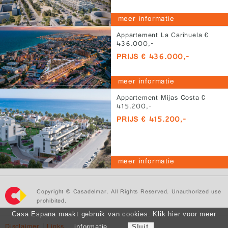
meer informatie
Appartement La Carihuela €
436.000,-
PRIJS € 436.000,-
meer informatie
Appartement Mijas Costa €
415.200,-
PRIJS € 415.200,-
meer informatie
Copyright © Casadelmar. All Rights Reserved. Unauthorized use
prohibited.
Casa Espana maakt gebruik van cookies. Klik hier voor meer
Disclaimer
|
Links
informatie.
Sluit