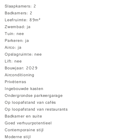
Slaapkamers
2
Badkamers
2
Leefruimte
89m²
Zwembad
ja
Tuin
nee
Parkeren
ja
Airco
ja
Opslagruimte
nee
Lift
nee
Bouwjaar
2029
Airconditioning
Privéterras
Ingebouwde kasten
Ondergrondse parkeergarage
Op loopafstand van cafés
Op loopafstand van restaurants
Badkamer en suite
Goed verhuurpotentieel
Contemporaine stijl
Moderne stijl