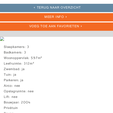
TERUG NAAR OVERZICHT
MEER INFO
VOEG TOE AAN FAVORIETEN
Slaapkamers
3
Badkamers
3
Woonoppervlak
597m²
Leefruimte
312m²
Zwembad
ja
Tuin
ja
Parkeren
ja
Airco
nee
Opslagruimte
nee
Lift
nee
Bouwjaar
2004
Privétuin