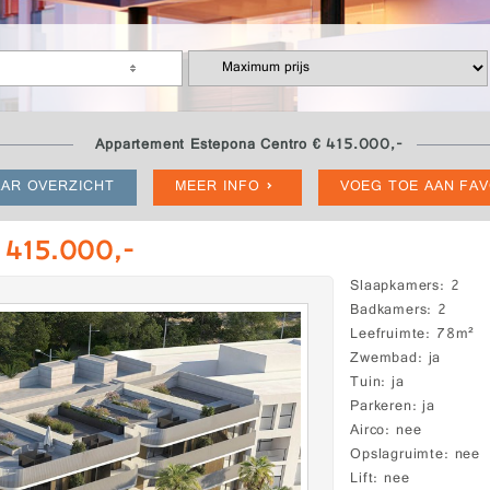
Appartement Estepona Centro € 415.000,-
AR OVERZICHT
MEER INFO
VOEG TOE AAN FA
 415.000,-
Slaapkamers
2
Badkamers
2
Leefruimte
78m²
Zwembad
ja
Tuin
ja
Parkeren
ja
Airco
nee
Opslagruimte
nee
Lift
nee