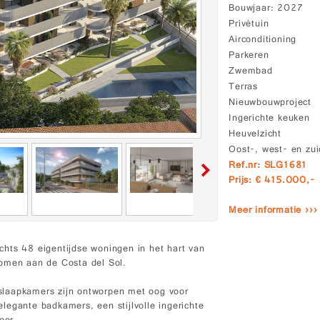
Bouwjaar
2027
Privétuin
Airconditioning
Parkeren
Zwembad
Terras
Nieuwbouwproject
Ingerichte keuken
Heuvelzicht
Oost-, west- en zui
Ref.nr: SLG1681
Prijs: € 415.000,-
Meer informatie ›››
hts 48 eigentijdse woningen in het hart van
komen aan de Costa del Sol.
slaapkamers zijn ontworpen met oog voor
 elegante badkamers, een stijlvolle ingerichte