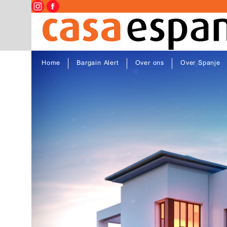
Home
Bargain Alert
Over ons
Over Spanje