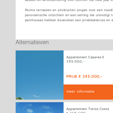
keuken en airconditioning voor comfort het hele jaar d
Ruime terrassen en privétuinen zorgen voor een naad
panoramische uitzichten en een setting die uitnodigt
penthouses hebben bovendien een privédakterras en 
Alternatieven
Appartement Casares €
395.000,-
PRIJS € 395.000,-
meer informatie
Appartement Torrox Costa