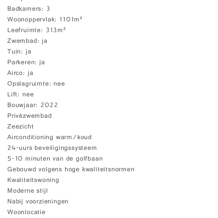
Badkamers
3
Woonoppervlak
1101m²
Leefruimte
313m²
Zwembad
ja
Tuin
ja
Parkeren
ja
Airco
ja
Opslagruimte
nee
Lift
nee
Bouwjaar
2022
Privézwembad
Zeezicht
Airconditioning warm/koud
24-uurs beveiligingssysteem
5-10 minuten van de golfbaan
Gebouwd volgens hoge kwaliteitsnormen
Kwaliteitswoning
Moderne stijl
Nabij voorzieningen
Woonlocatie