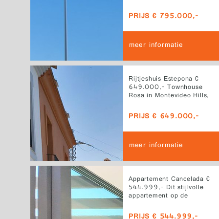
Splinternieuwe eigentijdse
halfopen woning,
PRIJS € 795.000,-
opgeleverd in 2025, in
het exclusieve nieuwe
project Serene Atalaya
meer informatie
Rijtjeshuis Estepona €
649.000,- Townhouse
Rosa in Montevideo Hills,
El Paraiso, is een
gerenoveerde woning met
PRIJS € 649.000,-
moderne afwerking en
mediterrane charme
meer informatie
Appartement Cancelada €
544.999,- Dit stijlvolle
appartement op de
middelste verdieping ligt
in het gewilde Syzygy The
PRIJS € 544.999,-