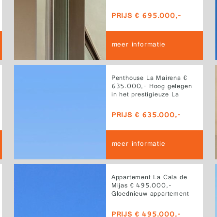
dit lichte appartement op
de middelste verdieping
PRIJS € 695.000,-
in Valley Collection aan
de Costa del Sol
meer informatie
Penthouse La Mairena €
635.000,- Hoog gelegen
in het prestigieuze La
Mairena combineert dit
uitzonderlijke penthouse
PRIJS € 635.000,-
ruime interieurs met een
indrukwekkend
buitenleven
meer informatie
Appartement La Cala de
Mijas € 495.000,-
Gloednieuw appartement
op de middelste
verdieping in het gewilde
PRIJS € 495.000,-