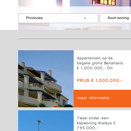
Provincies
Soort woning
Appartement op de
begane grond Benahavís
€ 1.000.000,- Dit
exclusieve appartement
op de begane grond ligt
PRIJS € 1.000.000,-
in Los Capanes del Golf
in Benahavís, een van de
meest gewilde locaties
meer informatie
aan de Costa del Sol.
Twee-onder-een-
kapwoning Atalaya €
795.000,-