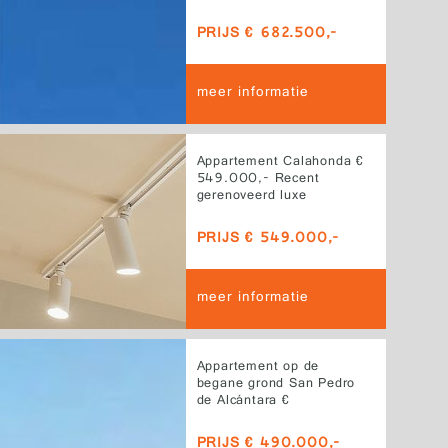
Brisas in Marbella biedt
deze royale townhouse
PRIJS € 682.500,-
een zeldzame combinatie
van ruimte, privacy en
gebruiksgemak over drie
meer informatie
verdiepingen
Appartement Calahonda €
549.000,- Recent
gerenoveerd luxe
appartement op de
middelste verdieping in
PRIJS € 549.000,-
Calahonda Golf, direct
aan de golfbaan en met
zuidgerichte uitzichten op
meer informatie
zee, golf en omgeving
Appartement op de
begane grond San Pedro
de Alcántara €
490.000,- Attentie
investeerders
PRIJS € 490.000,-