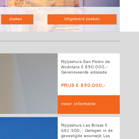
Uitgebreid zoeken
Rijtjeshuis San Pedro de
Alcántara € 890.000,-
Gerenoveerde adosada
aan het strand in een van
de meest gewilde
PRIJS € 890.000,-
gebieden van San Pedro
de Alcántara, op minder
dan 600 meter van de
meer informatie
boulevard en het strand.
Rijtjeshuis Las Brisas €
682.500,- Gelegen in de
gevestigde woonwijk Las