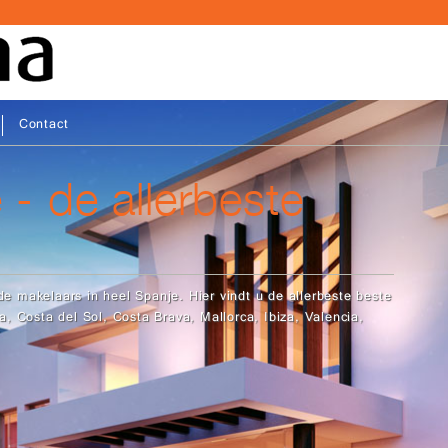
Contact
 - de allerbeste
 makelaars in heel Spanje. Hier vindt u de allerbeste beste
, Costa del Sol, Costa Brava, Mallorca, Ibiza, Valencia,