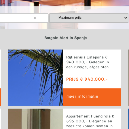
Bargain Alert in Spanje
Rijtjeshuis Estepona €
940.000,- Gelegen in
een rustige, afgesloten
community in Estepona
combineert deze
PRIJS € 940.000,-
townhouse aan de
frontlinie van de golfbaan
open uitzichten,
meer informatie
gedeeltelijk zeezicht en
royale buitenruimtes met
Andalusische charme
Appartement Fuengirola €
695.000,- Elegantie en
zeezicht komen samen in