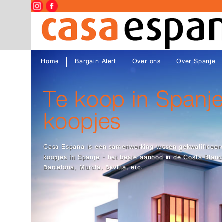
Home
Bargain Alert
Over ons
Over Spanje
Te koop in Spanje
koopjes
Casa Espana is een samenwerking tussen gekwalificeerde
koopjes in Spanje - het beste aanbod in de Costa Blanca
Barcelona, Murcia, Sevilla, etc.