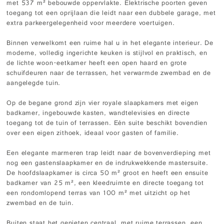
met 537 m² bebouwde oppervlakte. Elektrische poorten geven
toegang tot een oprijlaan die leidt naar een dubbele garage, met
extra parkeergelegenheid voor meerdere voertuigen.
Binnen verwelkomt een ruime hal u in het elegante interieur. De
moderne, volledig ingerichte keuken is stijlvol en praktisch, en
de lichte woon-eetkamer heeft een open haard en grote
schuifdeuren naar de terrassen, het verwarmde zwembad en de
aangelegde tuin.
Op de begane grond zijn vier royale slaapkamers met eigen
badkamer, ingebouwde kasten, wandtelevisies en directe
toegang tot de tuin of terrassen. Eén suite beschikt bovendien
over een eigen zithoek, ideaal voor gasten of familie.
Een elegante marmeren trap leidt naar de bovenverdieping met
nog een gastenslaapkamer en de indrukwekkende mastersuite.
De hoofdslaapkamer is circa 50 m² groot en heeft een ensuite
badkamer van 25 m², een kleedruimte en directe toegang tot
een rondomlopend terras van 100 m² met uitzicht op het
zwembad en de tuin.
Buiten staat het genieten centraal, met ruime terrassen, een