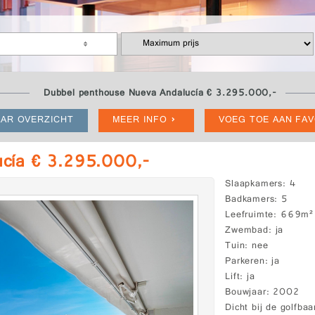
Dubbel penthouse Nueva Andalucía € 3.295.000,-
AR OVERZICHT
MEER INFO
VOEG TOE AAN FA
ucía € 3.295.000,-
Slaapkamers
4
Badkamers
5
Leefruimte
669m²
Zwembad
ja
Tuin
nee
Parkeren
ja
Lift
ja
Bouwjaar
2002
Dicht bij de golfbaa