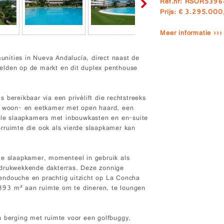
Ref.nr: RSOR539
Prijs: € 3.295.000
Meer informatie ›››
nities in Nueva Andalucía, direct naast de
elden op de markt en dit duplex penthouse
 bereikbaar via een privélift die rechtstreeks
me woon- en eetkamer met open haard, een
bele slaapkamers met inbouwkasten en en-suite
rruimte die ook als vierde slaapkamer kan
te slaapkamer, momenteel in gebruik als
ndrukwekkende dakterras. Deze zonnige
endouche en prachtig uitzicht op La Concha
393 m² aan ruimte om te dineren, te loungen
n berging met ruimte voor een golfbuggy,