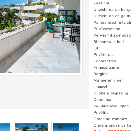
Zeezicht
Uitzicht op de berg
Uitzicht op de golf
Panoramisch uitzich
Privézwembad
Verwarmd zwemba
Binnenzwembad
Lift
Privéterras
Zonneterras
Fitnessruimte
Berging
Marmeren vloer
Jacuzzi
Dubbele beglazing
Domotica
24-uursbeveiliging
Privélift
Omheind complex
Ondergrondse park