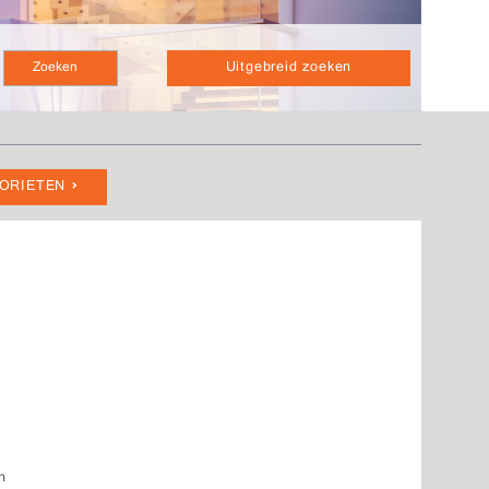
Uitgebreid zoeken
VORIETEN
n