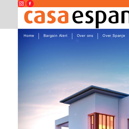
Home
Bargain Alert
Over ons
Over Spanje