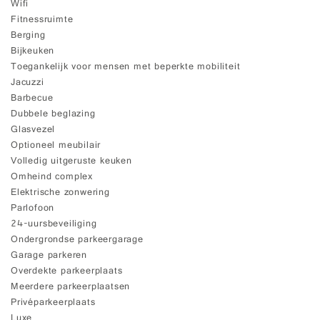
Wifi
Fitnessruimte
Berging
Bijkeuken
Toegankelijk voor mensen met beperkte mobiliteit
Jacuzzi
Barbecue
Dubbele beglazing
Glasvezel
Optioneel meubilair
Volledig uitgeruste keuken
Omheind complex
Elektrische zonwering
Parlofoon
24-uursbeveiliging
Ondergrondse parkeergarage
Garage parkeren
Overdekte parkeerplaats
Meerdere parkeerplaatsen
Privéparkeerplaats
Luxe