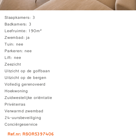
Slaapkamers
3
Badkamers
3
Leefruimte
190m²
Zwembad
ja
Tuin
nee
Parkeren
nee
Lift
nee
Zeezicht
Uitzicht op de golfbaan
Uitzicht op de bergen
Volledig gerenoveerd
Hoekwoning
Zuidwestelijke oriëntatie
Privéterras
Verwarmd zwembad
24-uursbeveiliging
Conciërgeservice
Ref.nr: RSOR5397406