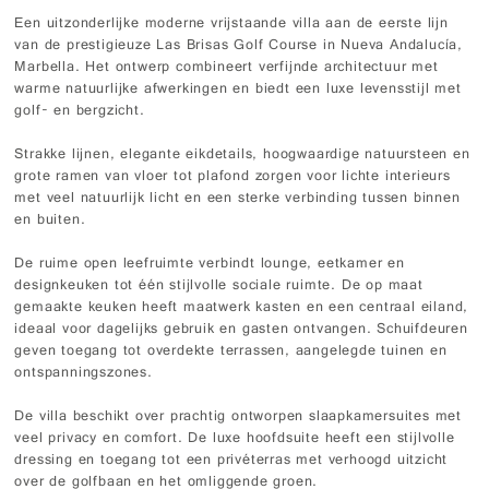
Een uitzonderlijke moderne vrijstaande villa aan de eerste lijn
van de prestigieuze Las Brisas Golf Course in Nueva Andalucía,
Marbella. Het ontwerp combineert verfijnde architectuur met
warme natuurlijke afwerkingen en biedt een luxe levensstijl met
golf- en bergzicht.
Strakke lijnen, elegante eikdetails, hoogwaardige natuursteen en
grote ramen van vloer tot plafond zorgen voor lichte interieurs
met veel natuurlijk licht en een sterke verbinding tussen binnen
en buiten.
De ruime open leefruimte verbindt lounge, eetkamer en
designkeuken tot één stijlvolle sociale ruimte. De op maat
gemaakte keuken heeft maatwerk kasten en een centraal eiland,
ideaal voor dagelijks gebruik en gasten ontvangen. Schuifdeuren
geven toegang tot overdekte terrassen, aangelegde tuinen en
ontspanningszones.
De villa beschikt over prachtig ontworpen slaapkamersuites met
veel privacy en comfort. De luxe hoofdsuite heeft een stijlvolle
dressing en toegang tot een privéterras met verhoogd uitzicht
over de golfbaan en het omliggende groen.