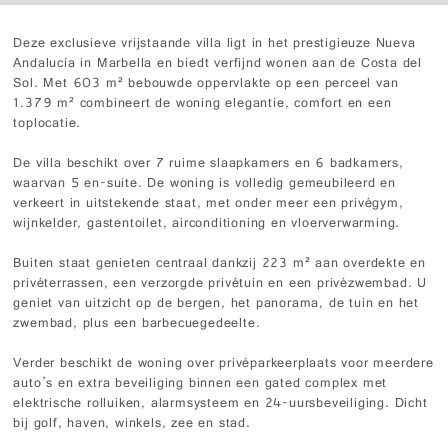
Deze exclusieve vrijstaande villa ligt in het prestigieuze Nueva
Andalucía in Marbella en biedt verfijnd wonen aan de Costa del
Sol. Met 603 m² bebouwde oppervlakte op een perceel van
1.379 m² combineert de woning elegantie, comfort en een
toplocatie.
De villa beschikt over 7 ruime slaapkamers en 6 badkamers,
waarvan 5 en-suite. De woning is volledig gemeubileerd en
verkeert in uitstekende staat, met onder meer een privégym,
wijnkelder, gastentoilet, airconditioning en vloerverwarming.
Buiten staat genieten centraal dankzij 223 m² aan overdekte en
privéterrassen, een verzorgde privétuin en een privézwembad. U
geniet van uitzicht op de bergen, het panorama, de tuin en het
zwembad, plus een barbecuegedeelte.
Verder beschikt de woning over privéparkeerplaats voor meerdere
auto’s en extra beveiliging binnen een gated complex met
elektrische rolluiken, alarmsysteem en 24-uursbeveiliging. Dicht
bij golf, haven, winkels, zee en stad.