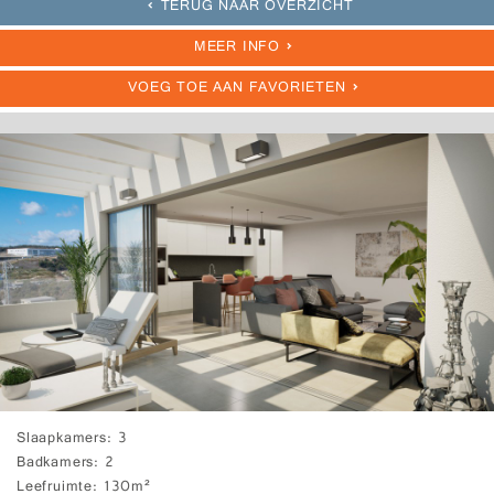
TERUG NAAR OVERZICHT
MEER INFO
VOEG TOE AAN FAVORIETEN
Slaapkamers
3
Badkamers
2
Leefruimte
130m²