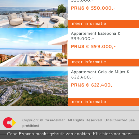
550.000,-
PRIJS € 550.000,-
meer informatie
Appartement Estepona €
599.000,-
PRIJS € 599.000,-
meer informatie
Appartement Cala de Mijas €
622.400,-
PRIJS € 622.400,-
meer informatie
Copyright © Casadelmar. All Rights Reserved. Unauthorized use
prohibited.
Casa Espana maakt gebruik van cookies. Klik hier voor meer