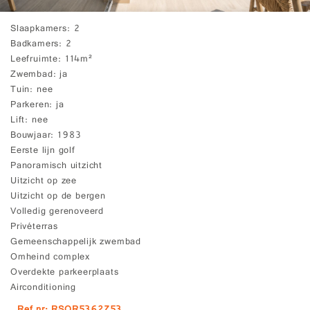
Slaapkamers
2
Badkamers
2
Leefruimte
114m²
Zwembad
ja
Tuin
nee
Parkeren
ja
Lift
nee
Bouwjaar
1983
Eerste lijn golf
Panoramisch uitzicht
Uitzicht op zee
Uitzicht op de bergen
Volledig gerenoveerd
Privéterras
Gemeenschappelijk zwembad
Omheind complex
Overdekte parkeerplaats
Airconditioning