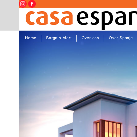
Home
Bargain Alert
Over ons
Over Spanje