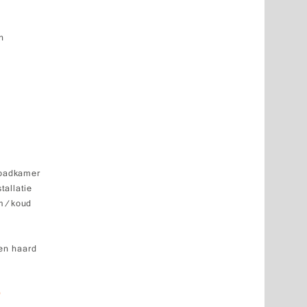
n
 badkamer
tallatie
rm/koud
en haard
9