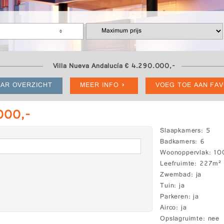
Villa Nueva Andalucía € 4.290.000,-
AR OVERZICHT
MEER INFO
VOEG TOE AAN FA
.000,-
Slaapkamers
5
Badkamers
6
Woonoppervlak
10
Leefruimte
227m²
Zwembad
ja
Tuin
ja
Parkeren
ja
Airco
ja
Opslagruimte
nee