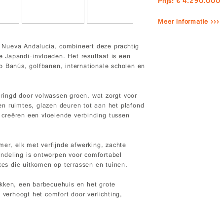
Prijs: € 4.290.000
Meer informatie ›››
 Nueva Andalucía, combineert deze prachtig
 Japandi-invloeden. Het resultaat is een
o Banús, golfbanen, internationale scholen en
ringd door volwassen groen, wat zorgt voor
n ruimtes, glazen deuren tot aan het plafond
n creëren een vloeiende verbinding tussen
mer, elk met verfijnde afwerking, zachte
 indeling is ontworpen voor comfortabel
tes die uitkomen op terrassen en tuinen.
kken, een barbecuehuis en het grote
erhoogt het comfort door verlichting,