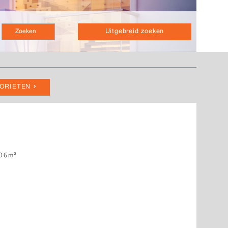
Uitgebreid zoeken
VORIETEN
06m²