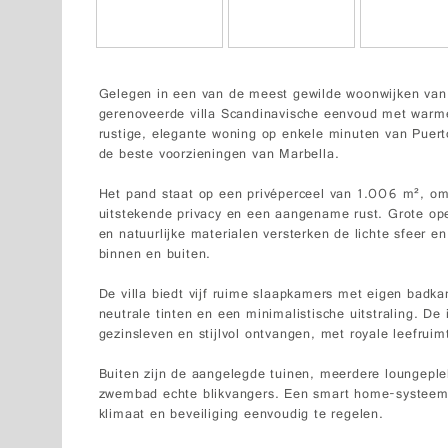
Gelegen in een van de meest gewilde woonwijken van
gerenoveerde villa Scandinavische eenvoud met warme
rustige, elegante woning op enkele minuten van Puert
de beste voorzieningen van Marbella.
Het pand staat op een privéperceel van 1.006 m², om
uitstekende privacy en een aangename rust. Grote ope
en natuurlijke materialen versterken de lichte sfeer e
binnen en buiten.
De villa biedt vijf ruime slaapkamers met eigen badka
neutrale tinten en een minimalistische uitstraling. De
gezinsleven en stijlvol ontvangen, met royale leefruim
Buiten zijn de aangelegde tuinen, meerdere loungeple
zwembad echte blikvangers. Een smart home-systeem v
klimaat en beveiliging eenvoudig te regelen.